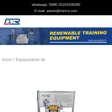
whatsapp: 0086-15153106200
E-mail: admin@minrry.com
>
Início
Equipamento de
treinamento automotivo