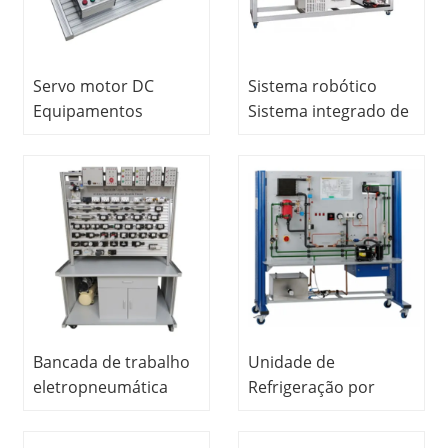
Servo motor DC
Sistema robótico
Equipamentos
Sistema integrado de
Educacionais
manufatura e
Treinamento
manuseio por
Vocacional
computador
Engenharia Elétrica
Equipamento
Equipamento de
educacional Sistema
Laboratório
modular de produtos
Bancada de trabalho
Unidade de
eletropneumática
Refrigeração por
para treinamento
Vapor-compressão
(frente e verso)
Equipamento