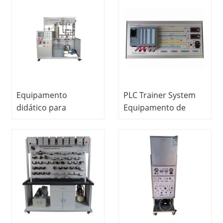
Equipamento de
Didático
treinamento
Equipamento de
vocacional Bancada
Treinamento em
de trabalho
Refrigeração
pneumática
Equipamento
PLC Trainer System
didático para
Equipamento de
metrologia para
ensino Equipamento
pressão, fluxo, nível e
de laboratório de
temperatura MINRRY
engenharia elétrica
equipamento de
laboratório elétrico