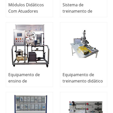
Módulos Didáticos
Sistema de
Com Atuadores
treinamento de
Elétricos
modelo de geladeira
Pneumáticos e
Equipamento
Hidráulicos
didático Instrutor de
Equipamentos de
geladeira
Formação
Profissional
Equipamentos de
Formação
Mecatrônica
Equipamento de
Equipamento de
ensino de
treinamento didático
instrumentação e
da mecatrônica do
controle de
equipamento do
processos (pressão e
treinador do
fluxo de ar)
manipulador
Equipamento