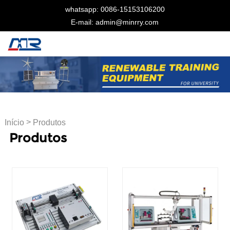
whatsapp: 0086-15153106200
E-mail: admin@minrry.com
>
Início
Produtos
Produtos