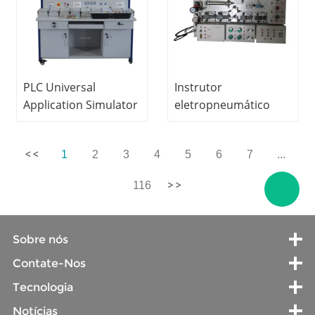
didático Sistema de
produto modular
PLC Universal
Instrutor
Application Simulator
eletropneumático
Equipamento
Tipo de painel
Didático
Equipamento
1
2
3
4
5
6
7
...
Equipamento de
educacional
Treinamento de
Mecatrônica Trainer
116
Habilidades Elétricas
Sobre nós
Contate-Nos
Tecnologia
Notícias