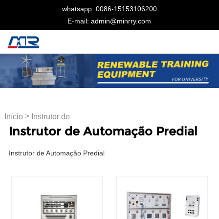
whatsapp: 0086-15153106200
E-mail: admin@minrry.com
>
Início
Instrutor de
Instrutor de Automação Predial
Automação Predial
Instrutor de Automação Predial