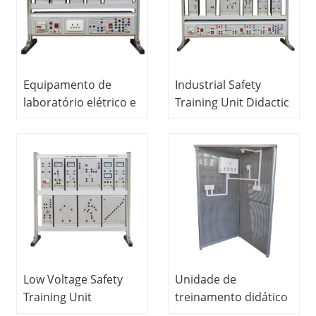
Equipamento de
Industrial Safety
laboratório elétrico e
Training Unit Didactic
eletrônico Unidade
Education Equipment
de treinamento de
For School Lab
terra, equipamento
Electrical Laboratory
de ensino de
Equipment
educação para
laboratório escolar
Low Voltage Safety
Unidade de
Training Unit
treinamento didático
Vocational Education
para cabeamento de