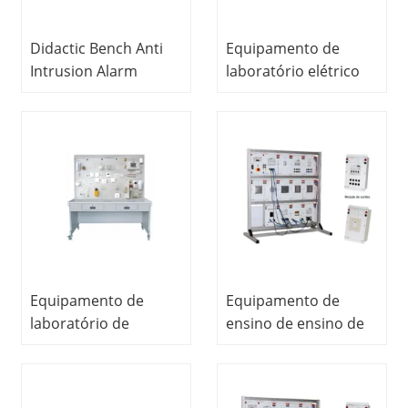
Didactic Bench Anti
Equipamento de
Intrusion Alarm
laboratório elétrico
Wired Vocational
para laboratório
Education Equipment
escolar,
For School Lab
Electrical e
Electronics Lab
Equipment
Equipamento de
Equipamento de
laboratório de
ensino de ensino de
engenharia elétrica,
banco didático de
alarme de incêndio
para o instrutor de