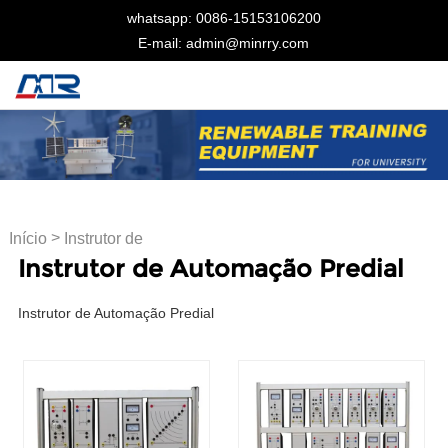
whatsapp: 0086-15153106200
E-mail: admin@minrry.com
>
Início
Instrutor de
Instrutor de Automação Predial
Automação Predial
Instrutor de Automação Predial