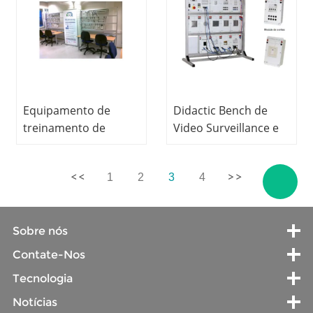
circuito eletrônico de
laboratório escolar
Equipamento de
Didactic Bench de
treinamento de
Video Surveillance e
engenharia elétrica,
Recorder Teaching
Education Equipment
1
2
3
4
For School Lab
Electrical Lab
Equipment
Sobre nós
Contate-Nos
Tecnologia
Notícias