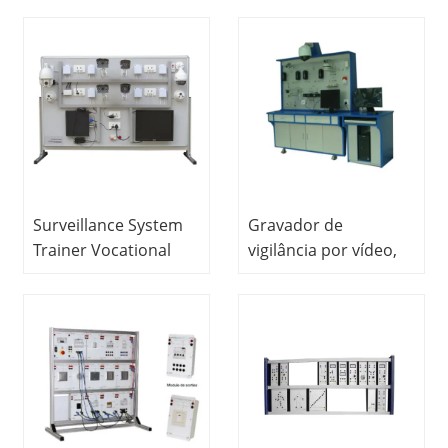
Equipment For
dados, equipamento
School Lab Electrical
de ensino de
Engineering Lab
educação para
Equipment
laboratório escolar,
kit de treinamento
eletrônico
Surveillance System
Gravador de
Trainer Vocational
vigilância por vídeo,
Education Equipment
banco didático,
For School Lab
equipamento de
Electrical Laboratory
educação vocacional
Equipment
para laboratório
escolar, instrutor
automático elétrico