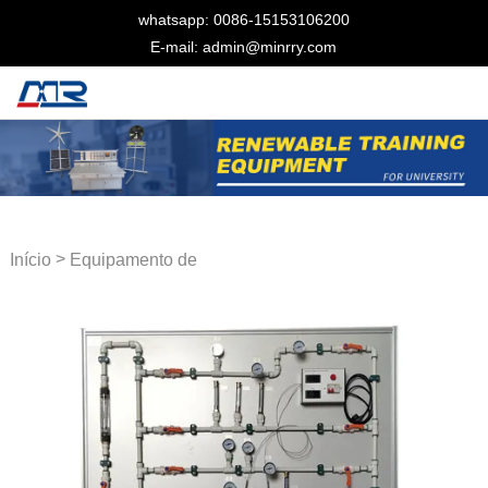
whatsapp: 0086-15153106200
E-mail: admin@minrry.com
>
Início
Equipamento de
laboratório térmico