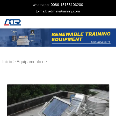
whatsapp: 0086-15153106200
E-mail: admin@minrry.com
>
Início
Equipamento de
treinamento renovável