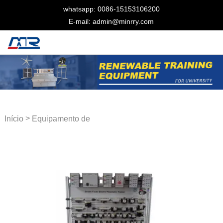
whatsapp: 0086-15153106200
E-mail: admin@minrry.com
>
Início
Equipamento de
treinamento pneumático