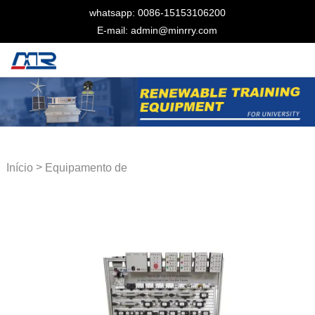
whatsapp: 0086-15153106200
E-mail: admin@minrry.com
>
Início
Equipamento de
treinamento pneumático