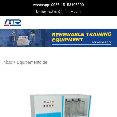
whatsapp: 0086-15153106200
E-mail: admin@minrry.com
>
Início
Equipamento de
laboratório PCB