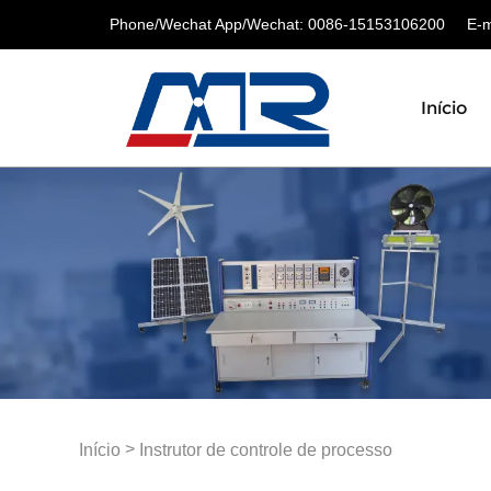
Phone/Wechat App/Wechat: 0086-15153106200
E-ma
Início
>
Início
Instrutor de controle de processo