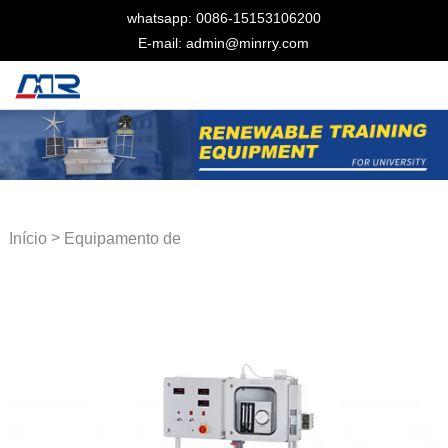
whatsapp: 0086-15153106200
E-mail: admin@minrry.com
>
Início
Equipamento de
laboratório térmico