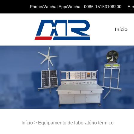
Phone/Wechat App/Wechat: 0086-15153106200
E-ma
Início
>
Início
Equipamento de laboratório térmico