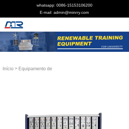
whatsapp: 0086-15153106200
E-mail: admin@minrry.com
>
Início
Equipamento de
treinamento elétrico