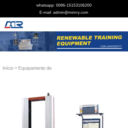
whatsapp: 0086-15153106200
E-mail: admin@minrry.com
>
Início
Equipamento de
treinamento mecânico