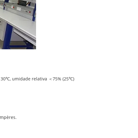
～30℃, umidade relativa ＜75% (25℃)
 ampères.