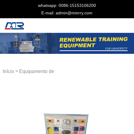
whatsapp: 0086-15153106200
E-mail: admin@minrry.com
>
Início
Equipamento de
treinamento automotivo