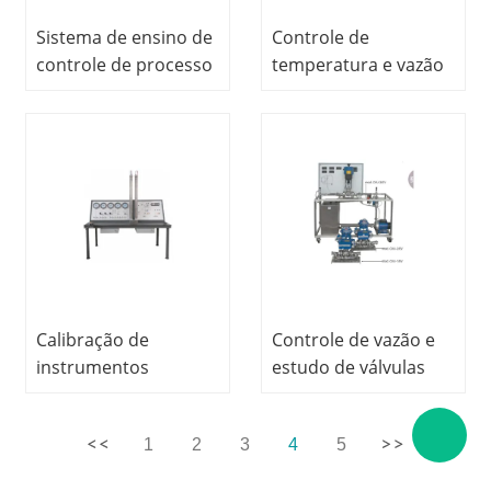
Sistema de ensino de
Controle de
controle de processo
temperatura e vazão
multifuncional,
(incluindo
instrutor de controle
controlador PID com
de processo,
software) com
equipamento de
computador e
treinamento
equipamento
vocacional
didático de
treinamento de
controle de processo
UPS de backup
Calibração de
Controle de vazão e
instrumentos
estudo de válvulas
eletrônicos e
(incluindo
pneumáticos,
controlador PID com
1
2
3
4
5
equipamento de
software) com
ensino para
computador e