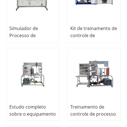
Simulador de
Kit de treinamento de
Processo de
controle de
Embalagem, Instrutor
comunicação de rede
de Controle de
Siemens Process
Processo,
Control Trainer
Equipamento de
Equipamento de
Treinamento
laboratório escolar
Vocacional
educacional
Estudo completo
Treinamento de
sobre o equipamento
controle de processo
educacional do
básico