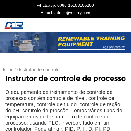
whatsapp: 0086-15153106200
E-mail: admin@minrry.com
>
Início
Instrutor de controle
Instrutor de controle de processo
de processo
O equipamento de treinamento de controle de
processo contém controle de nível, controle de
temperatura, controle de fluido, controle de ração
de pH, controle de pressão. Temos vários tipos de
equipamentos de treinamento de controle de
processo, usando PLC, inversor, tudo em um
controlador. Pode atingir, PID, P, I , D, PI, PD,