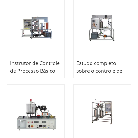
instrutor de controle
de processo de
bancada de
regulamentação
Instrutor de Controle
Estudo completo
de Processo Básico
sobre o controle de
Instrutor de Controle
processo de bancada
de Processo
de regulamentação,
Equipamento
instrutor de
Educacional Escolar
equipamentos de
laboratório escolar
educacional