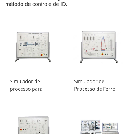
método de controle de ID.
Simulador de
Simulador de
processo para
Processo de Ferro,
controle de processo
Controle de
de moldagem de
Processo,
plástico,
Equipamento de
equipamento de
Treinamento
treinamento
Vocacional
profissional