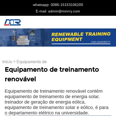
whatsapp: 0086-15153106200
E-mail: admin@minrry.com
>
Início
Equipamento de
Equipamento de treinamento
treinamento renovável
renovável
Equipamento de treinamento renovável contém
equipamento de treinamento de energia solar,
treinador de geração de energia eólica,
equipamento de treinamento solar e eólico, é para
o departamento elétrico na universidade.