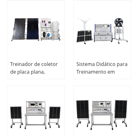
energias renováveis,
de treinamento em
equipamentos de
energias renováveis,
ensino,
equipamento para
equipamentos de
formação
treinamento
profissional,
profissional.
equipamento
didático
Treinador de coletor
Sistema Didático para
de placa plana,
Treinamento em
equipamento de
Energia Solar e Eólica
treinamento em
Híbrida -
energias renováveis,
Equipamentos
equipamento
Didáticos para
didático,
Treinamento em
equipamento de
Energias Renováveis -
treinamento
Equipamentos para
profissional.
Formação