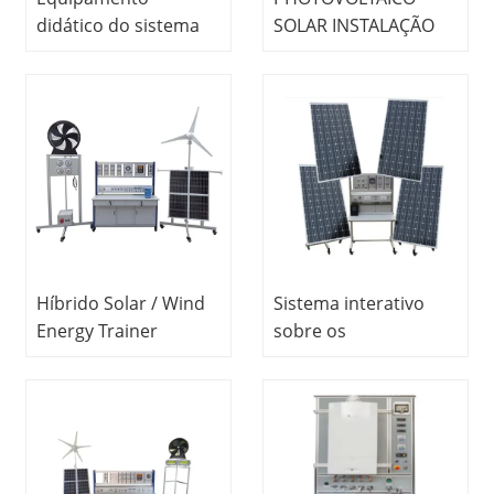
didático do sistema
SOLAR INSTALAÇÃO
solar off-grid 1KW
DE ENERGIA
equipamento
PHOTOVOLTAICA
didático
equipamentos de
equipamento de
laboratório
treinamento
equipamentos
renovável
elétricos de
laboratório
Híbrido Solar / Wind
Sistema interativo
Energy Trainer
sobre os
equipamento de
fundamentos da
laboratório
tecnologia
equipamento de
fotovoltaica
laboratório elétrico
Equipamento de
treinamento