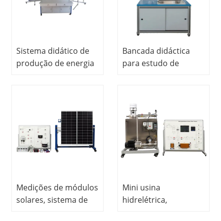
profissional
Equipamento de
laboratório elétrico
Sistema didático de
Bancada didáctica
produção de energia
para estudo de
doméstica
caldeira a gás de
parede, Equipamento
didáctico escolar,
Equipamento para
formação
profissional,
Equipamento de
demonstração
Medições de módulos
Mini usina
solares, sistema de
hidrelétrica,
treinamento em
simulador, sistema