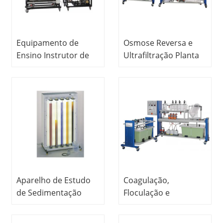
Equipamento de
Osmose Reversa e
Ensino Instrutor de
Ultrafiltração Planta
Tratamento de
Piloto Equipamento
Esgotos Sistema de
Didático
Treinamento de
Equipamento
Osmose Reversa
Didático Tratamento
de Água
Equipamentos de
Treinamento
Aparelho de Estudo
Coagulação,
de Sedimentação
Floculação e
Equipamento
Decantação Planta
Didático
Piloto Equipamento