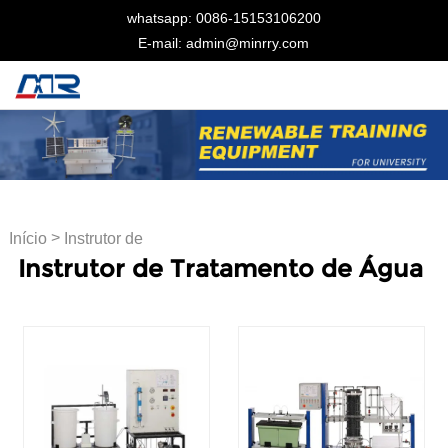
whatsapp: 0086-15153106200
E-mail: admin@minrry.com
>
Início
Instrutor de
Instrutor de Tratamento de Água
Tratamento de Água