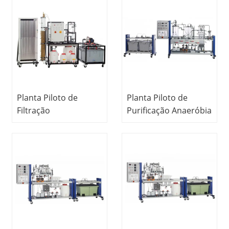
Equipamento
Educativo
Educacional
Equipamento de
Tratamento de Água
Formação
Instrutor
Profissional
Formador de
Tratamento de Água
Planta Piloto de
Planta Piloto de
Filtração
Purificação Anaeróbia
Equipamento de
de Água
Treinamento
Equipamento
Profissional
Didático
Equipamento
Equipamento
Didático
Didático Tratamento
Equipamento de
de Esgoto
Treinamento em
Equipamento
Tratamento de Água
Educacional